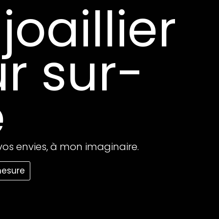
joaillier
r sur-
e
 vos envies, à mon imaginaire.
mesure