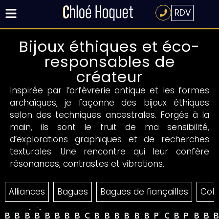
RDV
Bijoux éthiques et éco-
responsables de
créateur
Inspirée par l’orfèvrerie antique et les formes
archaïques, je façonne des bijoux éthiques
selon des techniques ancestrales. Forgés à la
main, ils sont le fruit de ma sensibilité,
d’explorations graphiques et de recherches
texturales. Une rencontre qui leur confère
résonances, contrastes et vibrations.
Alliances
Bagues
Bagues de fiançailles
Coll
Collier
Bague
Bague
Bague
Bague
Bague
Bague
Bague
Bague
Collier
Bague
Bague
Bague
Bague
Bague
Bague
Pendentif
Chevalière
Bague
Pendent
Bagu
Ba