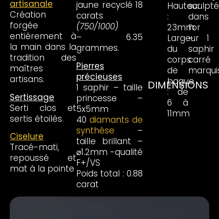
artisanale
jaune recyclé 18
Hauteur
sculpté
Création
carats
:
dans
forgée
(750/1000)
23mm
l’or
entièrement à
– 6.35
Largeur
– 1
la main dans la
grammes.
du
saphir
tradition des
corps
carré
Pierres
maîtres
de
marqui
précieuses
artisans.
bague
DIMENSIONS
1 saphir – taille
: de
Sertissage
princesse –
6 à
Serti clos et
5x5mm
11mm
sertis étoilés.
40
diamants de
synthèse
–
Ciselure
taille brillant –
Tracé-mati,
⌀1.2mm -qualité
repoussé et
F+/VS
mat à la pointe
Poids total : 0.88
carat