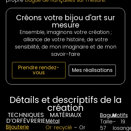
Créons votre bijou d'art sur
mesure
Ensemble, imaginons votre création ;
alliance de votre histoire, de votre
sensibilité, de mon imaginaire et de mon
savoir-faire
Prendre rendez-
Mes réalisations
vous
Détails et descriptifs de la
création
TECHNIQUES
MATÉRIAUX
Bague
Motifs
D’ORFÈVRERIE
Métal
Taille
– 19
Bijouterie
Or recyclé
– Or
57
losang